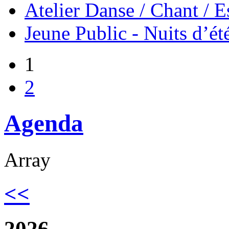
Atelier Danse / Chant / E
Jeune Public - Nuits d’ét
1
2
Agenda
Array
<<
2026