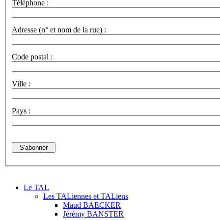
Téléphone :
Adresse (n° et nom de la rue) :
Code postal :
Ville :
Pays :
Le TAL
Les TALiennes et TALiens
Maud BAECKER
Jérémy BANSTER