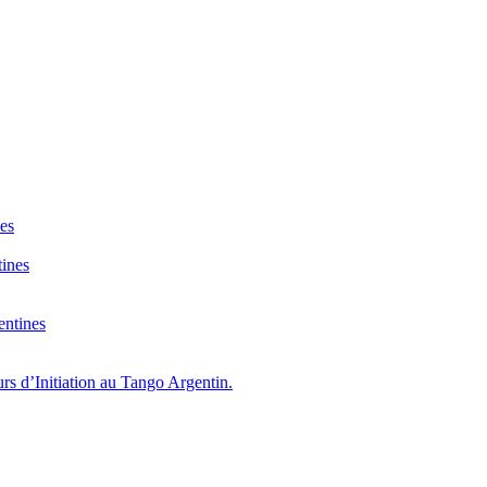
nes
tines
entines
s d’Initiation au Tango Argentin.