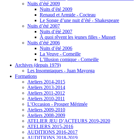
Nuits d’été 2009
Nuits d’été 2009
Renaud et Armide - Cocteau
Le Songe d’une nuit d’été - Shakespeare
Nuits d’été 2007
Nuits d’été 2007
À quoi rêvent les jeunes filles - Musset
Nuits d’été 2006
Nuits d’été 2006
La Veuve - Corneille
L’Illusion comique - Corneille
Archives (depuis 1979)
Les Insomniaques - Juan Mayorga
Formations
Ateliers 2014-2015
Ateliers 2013-2014
Ateliers 2011-2012
Ateliers 2010-2011
L’Occasion - Prosper Mérimée
Ateliers 2009-2010
Ateliers 2008-2009
ATELIER JEU D’ACTEURS 2019-2020
ATELIERS 2015-2016
AUDITIONS 2016-2017
AUDITIONS 2018-2019