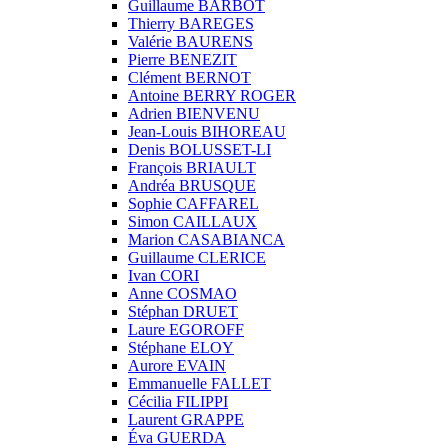
Guillaume BARBOT
Thierry BAREGES
Valérie BAURENS
Pierre BENEZIT
Clément BERNOT
Antoine BERRY ROGER
Adrien BIENVENU
Jean-Louis BIHOREAU
Denis BOLUSSET-LI
François BRIAULT
Andréa BRUSQUE
Sophie CAFFAREL
Simon CAILLAUX
Marion CASABIANCA
Guillaume CLERICE
Ivan CORI
Anne COSMAO
Stéphan DRUET
Laure EGOROFF
Stéphane ELOY
Aurore EVAIN
Emmanuelle FALLET
Cécilia FILIPPI
Laurent GRAPPE
Éva GUERDA