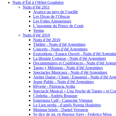
Nuits d’Été à l’Hôtel Gouthière
Nuits d’été 2011
Avarice au pays de l’oseille
Les Divas de l’Obscur
Les Folies Amoureuses
Lʼinsomnie du Prince de Conti
Yerma
Nuits d’été 2010
Nuits d’été 2010
Théâtre - Nuits d’été Argentines
Concerts - Nuits d’été Argentines
Expositions / Espace Ouvert - Nuits d’été Argenti
La librairie Cortazar - Nuits d’été Argentines
Documentaires et Conférences - Nuits d’été Argen
Tango y Milongas - Nuits d’été Argentines
Spectacles Musicaux - Nuits d’été Argentines
Atelier Danse / Chant / Espagnol - Nuits d’été Arg
Jeune Public - Nuits d’été Argentines
Rêverie - Florencia Avilia
Spectacle Musical « Una Noche de Tango » et Cour
Córdoba - Andréa Brusque
Esperanza Café - Capucine Vignaux
Le Lieu perdu - d’après Norma Huidobro
Musique brisée - Daniel Veronese
Se dice de mi, en Buenos Aires - Federico Mora