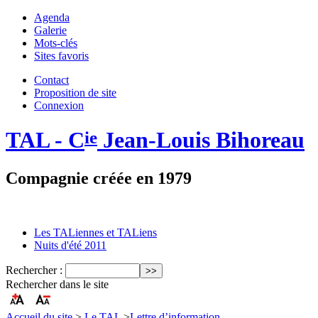
Agenda
Galerie
Mots-clés
Sites favoris
Contact
Proposition de site
Connexion
TAL - C
Jean-Louis Bihoreau
ie
Compagnie créée en 1979
Les TALiennes et TALiens
Nuits d'été 2011
Rechercher :
Rechercher dans le site
Accueil du site
>
Le TAL
>
Lettre d’information