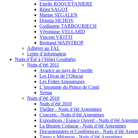
Estelle ROQUETANIERE
Rémi SAGOT
Marine SEGALEN
Dounia SICHOV
Guillaume TARBOURIECH
Véronique VELLARD
Vincent VIOTTI
Bertrand WAINTROP
Adhérer au TAL
Lettre d’information
Nuits d’Été à l’Hôtel Gouthière
Nuits d’été 2011
Avarice au pays de l’oseille
Les Divas de l’Obscur
Les Folies Amoureuses
Lʼinsomnie du Prince de Conti
Yerma
Nuits d’été 2010
Nuits d’été 2010
Théâtre - Nuits d’été Argentines
Concerts - Nuits d’été Argentines
Expositions / Espace Ouvert - Nuits d’été Argenti
La librairie Cortazar - Nuits d’été Argentines
Documentaires et Conférences - Nuits d’été Argen
Tango y Milongas - Nuits d’été Argentines