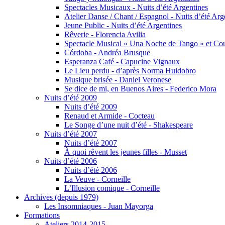
Spectacles Musicaux - Nuits d’été Argentines
Atelier Danse / Chant / Espagnol - Nuits d’été Arg
Jeune Public - Nuits d’été Argentines
Rêverie - Florencia Avilia
Spectacle Musical « Una Noche de Tango » et Cour
Córdoba - Andréa Brusque
Esperanza Café - Capucine Vignaux
Le Lieu perdu - d’après Norma Huidobro
Musique brisée - Daniel Veronese
Se dice de mi, en Buenos Aires - Federico Mora
Nuits d’été 2009
Nuits d’été 2009
Renaud et Armide - Cocteau
Le Songe d’une nuit d’été - Shakespeare
Nuits d’été 2007
Nuits d’été 2007
À quoi rêvent les jeunes filles - Musset
Nuits d’été 2006
Nuits d’été 2006
La Veuve - Corneille
L’Illusion comique - Corneille
Archives (depuis 1979)
Les Insomniaques - Juan Mayorga
Formations
Ateliers 2014-2015