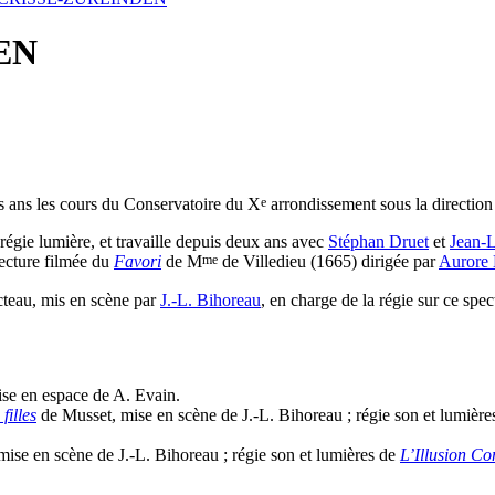
EN
e
is ans les cours du Conservatoire du X
arrondissement sous la directio
 régie lumière, et travaille depuis deux ans avec
Stéphan Druet
et
Jean-
me
lecture filmée du
Favori
de M
de Villedieu (1665) dirigée par
Aurore 
teau, mis en scène par
J.-L. Bihoreau
, en charge de la régie sur ce spec
ise en espace de A. Evain.
filles
de Musset, mise en scène de J.-L. Bihoreau ; régie son et lumièr
mise en scène de J.-L. Bihoreau ; régie son et lumières de
L’Illusion C