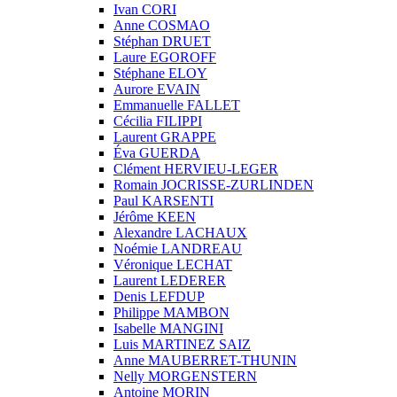
Ivan CORI
Anne COSMAO
Stéphan DRUET
Laure EGOROFF
Stéphane ELOY
Aurore EVAIN
Emmanuelle FALLET
Cécilia FILIPPI
Laurent GRAPPE
Éva GUERDA
Clément HERVIEU-LEGER
Romain JOCRISSE-ZURLINDEN
Paul KARSENTI
Jérôme KEEN
Alexandre LACHAUX
Noémie LANDREAU
Véronique LECHAT
Laurent LEDERER
Denis LEFDUP
Philippe MAMBON
Isabelle MANGINI
Luis MARTINEZ SAIZ
Anne MAUBERRET-THUNIN
Nelly MORGENSTERN
Antoine MORIN