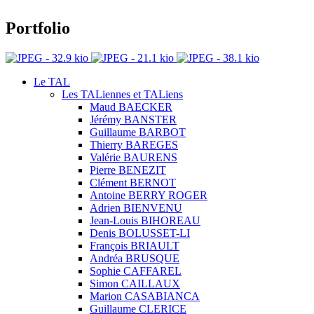
Portfolio
Le TAL
Les TALiennes et TALiens
Maud BAECKER
Jérémy BANSTER
Guillaume BARBOT
Thierry BAREGES
Valérie BAURENS
Pierre BENEZIT
Clément BERNOT
Antoine BERRY ROGER
Adrien BIENVENU
Jean-Louis BIHOREAU
Denis BOLUSSET-LI
François BRIAULT
Andréa BRUSQUE
Sophie CAFFAREL
Simon CAILLAUX
Marion CASABIANCA
Guillaume CLERICE