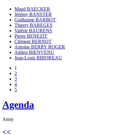
Maud BAECKER
Jérémy BANSTER
Guillaume BARBOT
Thierry BAREGES
Valérie BAURENS
Pierre BENEZIT
Clément BERNOT
Antoine BERRY ROGER
Adrien BIENVENU
Jean-Louis BIHOREAU
1
2
3
4
5
Agenda
Array
<<