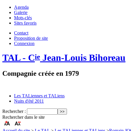
Agenda
Galerie
Mots-clés
Sites favoris
Contact
Proposition de site
Connexion
TAL - C
Jean-Louis Bihoreau
ie
Compagnie créée en 1979
Les TALiennes et TALiens
Nuits d'été 2011
Rechercher :
Rechercher dans le site
Accueil du site
>
Le TAL
>
Les TALiennes et TALiens
>
Romain J