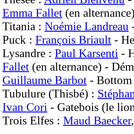
Emma Fallet
(en alternance
Titania :
Noémie Landreau
Puck :
François Briault
- He
Lysandre :
Paul Karsenti
- H
Fallet
(en alternance) - Dém
Guillaume Barbot
- Bottom
Tubulure (Thisbé) :
Stépha
Ivan Cori
- Gatebois (le lion
Trois Elfes :
Maud Baecker