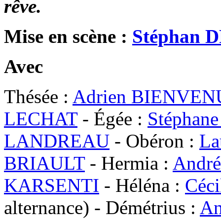
rêve.
Mise en scène :
Stéphan 
Avec
Thésée :
Adrien BIENVEN
LECHAT
- Égée :
Stéphan
LANDREAU
- Obéron :
La
BRIAULT
- Hermia :
Andr
KARSENTI
- Héléna :
Céci
alternance) - Démétrius :
An