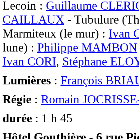
Lecoin :
Guillaume CLERI
CAILLAUX
- Tubulure (Th
Marmiteux (le mur) :
Ivan 
lune) :
Philippe MAMBON
Ivan CORI
,
Stéphane ELO
Lumières
:
François BRIA
Régie
:
Romain JOCRISS
durée
: 1 h 45
Hôtel Gouthière - 6 rue Pie