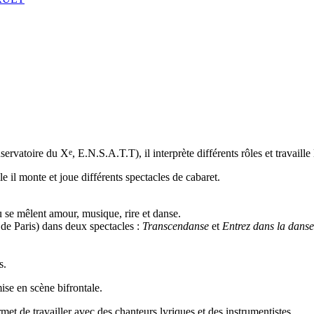
e
servatoire du X
, E.N.S.A.T.T), il interprète différents rôles et travail
 il monte et joue différents spectacles de cabaret.
ù se mêlent amour, musique, rire et danse.
 de Paris) dans deux spectacles :
Transcendanse
et
Entrez dans la danse
s.
ise en scène bifrontale.
et de travailler avec des chanteurs lyriques et des instrumentistes.