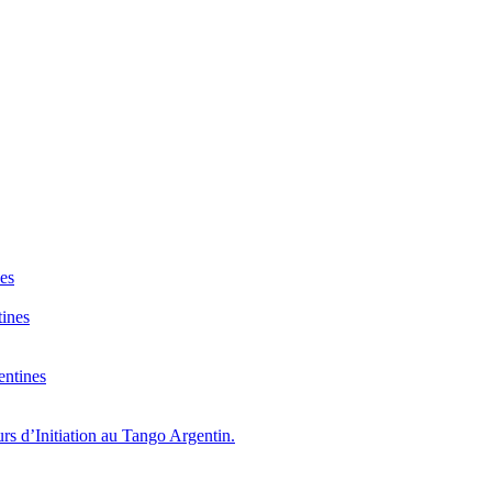
nes
tines
entines
s d’Initiation au Tango Argentin.