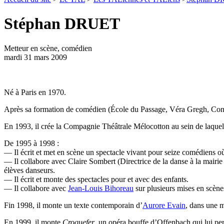
Stéphan DRUET
Metteur en scène, comédien
mardi 31 mars 2009
Né à Paris en 1970.
Après sa formation de comédien (École du Passage, Véra Gregh, Con
En 1993, il crée la Compagnie Théâtrale Mélocotton au sein de laquelle
De 1995 à 1998 :
— Il écrit et met en scène un spectacle vivant pour seize comédiens o
— Il collabore avec Claire Sombert (Directrice de la danse à la mairie
élèves danseurs.
— Il écrit et monte des spectacles pour et avec des enfants.
— Il collabore avec
Jean-Louis Bihoreau
sur plusieurs mises en scène
Fin 1998, il monte un texte contemporain d’
Aurore Evain
, dans une m
En 1999, il monte
Croquefer
, un opéra bouffe d’Offenbach qui lui perm