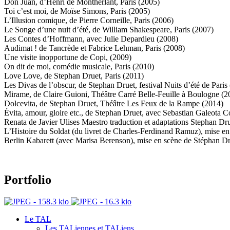
Don Juan, d’Henri de Montherlant, Paris (2005)
Toi c’est moi, de Moïse Simons, Paris (2005)
L’Illusion comique, de Pierre Corneille, Paris (2006)
Le Songe d’une nuit d’été, de William Shakespeare, Paris (2007)
Les Contes d’Hoffmann, avec Julie Depardieu (2008)
Audimat ! de Tancrède et Fabrice Lehman, Paris (2008)
Une visite inopportune de Copi, (2009)
On dit de moi, comédie musicale, Paris (2010)
Love Love, de Stephan Druet, Paris (2011)
Les Divas de l’obscur, de Stephan Druet, festival Nuits d’été de Paris
Mirame, de Claire Guioni, Théâtre Carré Belle-Feuille à Boulogne (2
Dolcevita, de Stephan Druet, Théâtre Les Feux de la Rampe (2014)
Évita, amour, gloire etc., de Stephan Druet, avec Sebastian Galeota C
Renata de Javier Ulises Maestro traduction et adaptations Stephan Dru
L’Histoire du Soldat (du livret de Charles-Ferdinand Ramuz), mise e
Berlin Kabarett (avec Marisa Berenson), mise en scène de Stéphan D
Portfolio
Le TAL
Les TALiennes et TALiens