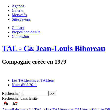
Agenda
Galerie
Mots-clés
Sites favoris
Contact
Proposition de site
Connexion
TAL - C
Jean-Louis Bihoreau
ie
Compagnie créée en 1979
Les TALiennes et TALiens
Nuits d'été 2011
Rechercher :
Rechercher dans le site
Accueil du site
>
Le TAL
>
Les TALiennes et TALiens
>
Stéphan 