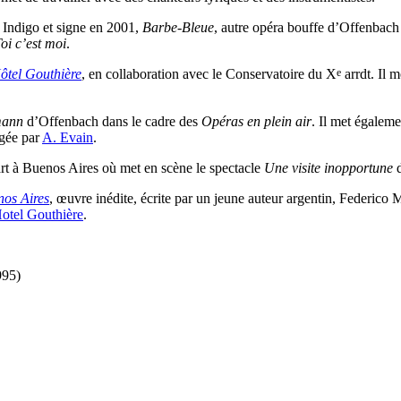
Indigo et signe en 2001,
Barbe-Bleue
, autre opéra bouffe d’Offenbach
oi c’est moi
.
e
Hôtel Gouthière
, en collaboration avec le Conservatoire du X
arrdt. Il 
mann
d’Offenbach dans le cadre des
Opéras en plein air
. Il met égalem
igée par
A. Evain
.
rt à Buenos Aires où met en scène le spectacle
Une visite inopportune
d
nos Aires
, œuvre inédite, écrite par un jeune auteur argentin, Federico 
Hotel Gouthière
.
995)