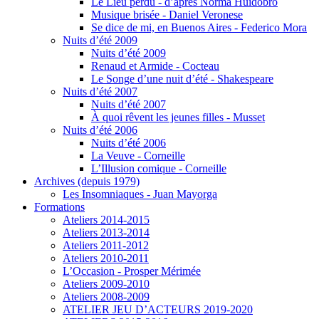
Le Lieu perdu - d’après Norma Huidobro
Musique brisée - Daniel Veronese
Se dice de mi, en Buenos Aires - Federico Mora
Nuits d’été 2009
Nuits d’été 2009
Renaud et Armide - Cocteau
Le Songe d’une nuit d’été - Shakespeare
Nuits d’été 2007
Nuits d’été 2007
À quoi rêvent les jeunes filles - Musset
Nuits d’été 2006
Nuits d’été 2006
La Veuve - Corneille
L’Illusion comique - Corneille
Archives (depuis 1979)
Les Insomniaques - Juan Mayorga
Formations
Ateliers 2014-2015
Ateliers 2013-2014
Ateliers 2011-2012
Ateliers 2010-2011
L’Occasion - Prosper Mérimée
Ateliers 2009-2010
Ateliers 2008-2009
ATELIER JEU D’ACTEURS 2019-2020