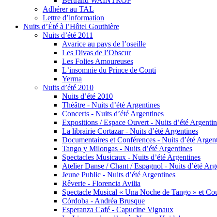
Bertrand WAINTROP
Adhérer au TAL
Lettre d’information
Nuits d’Été à l’Hôtel Gouthière
Nuits d’été 2011
Avarice au pays de l’oseille
Les Divas de l’Obscur
Les Folies Amoureuses
Lʼinsomnie du Prince de Conti
Yerma
Nuits d’été 2010
Nuits d’été 2010
Théâtre - Nuits d’été Argentines
Concerts - Nuits d’été Argentines
Expositions / Espace Ouvert - Nuits d’été Argenti
La librairie Cortazar - Nuits d’été Argentines
Documentaires et Conférences - Nuits d’été Argen
Tango y Milongas - Nuits d’été Argentines
Spectacles Musicaux - Nuits d’été Argentines
Atelier Danse / Chant / Espagnol - Nuits d’été Arg
Jeune Public - Nuits d’été Argentines
Rêverie - Florencia Avilia
Spectacle Musical « Una Noche de Tango » et Cour
Córdoba - Andréa Brusque
Esperanza Café - Capucine Vignaux