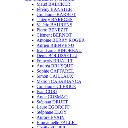
Maud BAECKER
Jérémy BANSTER
Guillaume BARBOT
Thierry BAREGES
Valérie BAURENS
Pierre BENEZIT
Clément BERNOT
Antoine BERRY ROGER
Adrien BIENVENU
Jean-Louis BIHOREAU
Denis BOLUSSET-LI
François BRIAULT
Andréa BRUSQUE
Sophie CAFFAREL
Simon CAILLAUX
Marion CASABIANCA
Guillaume CLERICE
Ivan CORI
Anne COSMAO
Stéphan DRUET
Laure EGOROFF
Stéphane ELOY
Aurore EVAIN
Emmanuelle FALLET
Cécilia FILIPPI