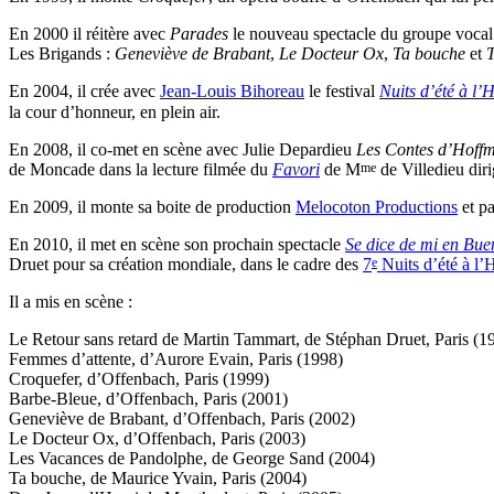
En 2000 il réitère avec
Parades
le nouveau spectacle du groupe vocal 
Les Brigands :
Geneviève de Brabant
,
Le Docteur Ox
,
Ta bouche
et
T
En 2004, il crée avec
Jean-Louis Bihoreau
le festival
Nuits d’été à l’
la cour d’honneur, en plein air.
En 2008, il co-met en scène avec Julie Depardieu
Les Contes d’Hoff
me
de Moncade dans la lecture filmée du
Favori
de M
de Villedieu dir
En 2009, il monte sa boite de production
Melocoton Productions
et pa
En 2010, il met en scène son prochain spectacle
Se dice de mi en Bue
e
Druet pour sa création mondiale, dans le cadre des
7
Nuits d’été à l’
Il a mis en scène :
Le Retour sans retard de Martin Tammart, de Stéphan Druet, Paris (1
Femmes d’attente, d’Aurore Evain, Paris (1998)
Croquefer, d’Offenbach, Paris (1999)
Barbe-Bleue, d’Offenbach, Paris (2001)
Geneviève de Brabant, d’Offenbach, Paris (2002)
Le Docteur Ox, d’Offenbach, Paris (2003)
Les Vacances de Pandolphe, de George Sand (2004)
Ta bouche, de Maurice Yvain, Paris (2004)