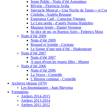
Jeune Public - Nuits d’été Argentines
Rêverie - Florencia Avilia
Spectacle Musical « Una Noche de Tango » et Cour
Córdoba - Andréa Brusque
Esperanza Café - Capucine Vignaux
Le Lieu perdu - d’après Norma Huidobro
Musique brisée - Daniel Veronese
Se dice de mi, en Buenos Aires - Federico Mora
Nuits d’été 2009
Nuits d’été 2009
Renaud et Armide - Cocteau
Le Songe d’une nuit d’été - Shakespeare
Nuits d’été 2007
Nuits d’été 2007
À quoi rêvent les jeunes filles - Musset
Nuits d’été 2006
Nuits d’été 2006
La Veuve - Corneille
L’Illusion comique - Corneille
Archives (depuis 1979)
Les Insomniaques - Juan Mayorga
Formations
Ateliers 2014-2015
Ateliers 2013-2014
Ateliers 2011-2012