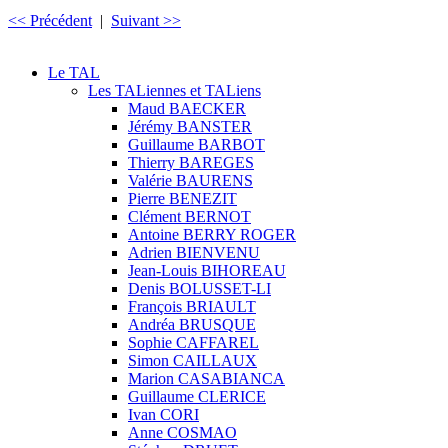
<< Précédent
|
Suivant >>
Le TAL
Les TALiennes et TALiens
Maud BAECKER
Jérémy BANSTER
Guillaume BARBOT
Thierry BAREGES
Valérie BAURENS
Pierre BENEZIT
Clément BERNOT
Antoine BERRY ROGER
Adrien BIENVENU
Jean-Louis BIHOREAU
Denis BOLUSSET-LI
François BRIAULT
Andréa BRUSQUE
Sophie CAFFAREL
Simon CAILLAUX
Marion CASABIANCA
Guillaume CLERICE
Ivan CORI
Anne COSMAO