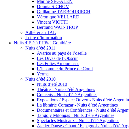
Marine SEGALEN
Dounia SICHOV
Guillaume TARBOURIECH
Véronique VELLARD
Vincent VIOTTI
Bertrand WAINTROP
Adhérer au TAL
Lettre d’information
Nuits d’Été à l’Hôtel Gouthière
Nuits d’été 2011
Avarice au pays de l’oseille
Les Divas de l’Obscur
Les Folies Amoureuses
Lʼinsomnie du Prince de Conti
Yerma
Nuits d’été 2010
Nuits d’été 2010
Théâtre - Nuits d’été Argentines
Concerts - Nuits d’été Argentines
Expositions / Espace Ouvert - Nuits d’été Argenti
La librairie Cortazar - Nuits d’été Argentines
Documentaires et Conférences - Nuits d’été Argen
Tango y Milongas - Nuits d’été Argentines
Spectacles Musicaux - Nuits d’été Argentines
Atelier Danse / Chant / Espagnol - Nuits d’été Arg