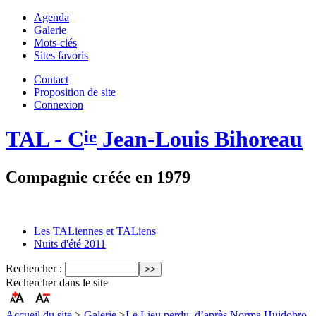
Agenda
Galerie
Mots-clés
Sites favoris
Contact
Proposition de site
Connexion
TAL - C
Jean-Louis Bihoreau
ie
Compagnie créée en 1979
Les TALiennes et TALiens
Nuits d'été 2011
Rechercher :
Rechercher dans le site
Accueil du site
>
Galerie
>
Le Lieu perdu, d’après Norma Huidobro