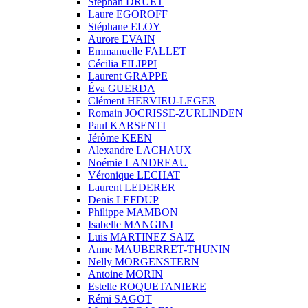
Stéphan DRUET
Laure EGOROFF
Stéphane ELOY
Aurore EVAIN
Emmanuelle FALLET
Cécilia FILIPPI
Laurent GRAPPE
Éva GUERDA
Clément HERVIEU-LEGER
Romain JOCRISSE-ZURLINDEN
Paul KARSENTI
Jérôme KEEN
Alexandre LACHAUX
Noémie LANDREAU
Véronique LECHAT
Laurent LEDERER
Denis LEFDUP
Philippe MAMBON
Isabelle MANGINI
Luis MARTINEZ SAIZ
Anne MAUBERRET-THUNIN
Nelly MORGENSTERN
Antoine MORIN
Estelle ROQUETANIERE
Rémi SAGOT