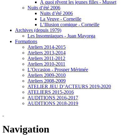
À quoi rêvent les jeunes filles - Musset
Nuits d’été 2006
Nuits d’été 2006
La Veuve - Corneille
L’Illusion comique - Corneille
Archives (depuis 1979)
Les Insomniaques - Juan Mayorga
Formations
Ateliers 2014-2015
Ateliers 2013-2014
Ateliers 2011-2012
Ateliers 2010-2011
L’Occasion - Prosper Mérimée
Ateliers 2009-2010
Ateliers 2008-2009
ATELIER JEU D’ACTEURS 2019-2020
ATELIERS 2015-2016
AUDITIONS 2016-2017
AUDITIONS 2018-2019
Navigation