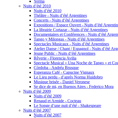
Yerma
Nuits d’été 2010
Nuits d’été 2010
Théâtre - Nuits d’été Argentines
Concerts - Nuits d’été Argentines
Expositions / Espace Ouvert - Nuits d’été Argenti
La librairie Cortazar - Nuits d’été Argentines
Documentaires et Conférences - Nuits d’été Argen
Tango y Milongas - Nuits d’été Argentines
Spectacles Musicaux - Nuits d’été Argentines
Atelier Danse / Chant / Espagnol - Nuits d’été Arg
Jeune Public - Nuits d’été Argentines
Rêverie - Florencia Avilia
Spectacle Musical « Una Noche de Tango » et Cour
Córdoba - Andréa Brusque
Esperanza Café - Capucine Vignaux
Le Lieu perdu - d’après Norma Huidobro
Musique brisée - Daniel Veronese
Se dice de mi, en Buenos Aires - Federico Mora
Nuits d’été 2009
Nuits d’été 2009
Renaud et Armide - Cocteau
Le Songe d’une nuit d’été - Shakespeare
Nuits d’été 2007
Nuits d’été 2007