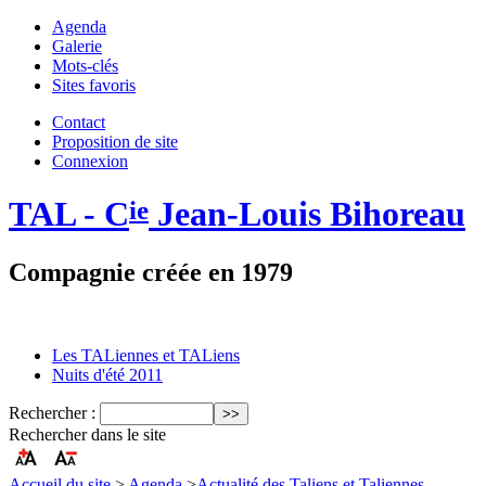
Agenda
Galerie
Mots-clés
Sites favoris
Contact
Proposition de site
Connexion
TAL - C
Jean-Louis Bihoreau
ie
Compagnie créée en 1979
Les TALiennes et TALiens
Nuits d'été 2011
Rechercher :
Rechercher dans le site
Accueil du site
>
Agenda
>
Actualité des Taliens et Taliennes