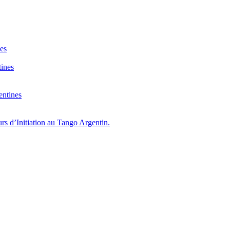
nes
tines
entines
s d’Initiation au Tango Argentin.