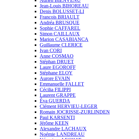
Adrien BIENVENU
Jean-Louis BIHOREAU
Denis BOLUSSET-LI
François BRIAULT
Andréa BRUSQUE
Sophie CAFFAREL
Simon CAILLAUX
Marion CASABIANCA
Guillaume CLERICE
Ivan CORI
Anne COSMAO
Stéphan DRUET
Laure EGOROFF
Stéphane ELOY
Aurore EVAIN
Emmanuelle FALLET
Cécilia FILIPPI
Laurent GRAPPE
Éva GUERDA
Clément HERVIEU-LEGER
Romain JOCRISSE-ZURLINDEN
Paul KARSENTI
Jérôme KEEN
Alexandre LACHAUX
Noémie LANDREAU