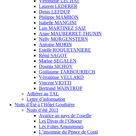
Véronique LECHAT
Laurent LEDERER
Denis LEFDUP
Philippe MAMBON
Isabelle MANGINI
Luis MARTINEZ SAIZ
Anne MAUBERRET-THUNIN
Nelly MORGENSTERN
Antoine MORIN
Estelle ROQUETANIERE
Rémi SAGOT
Marine SEGALEN
Dounia SICHOV
Guillaume TARBOURIECH
Véronique VELLARD
Vincent VIOTTI
Bertrand WAINTROP
Adhérer au TAL
Lettre d’information
Nuits d’Été à l’Hôtel Gouthière
Nuits d’été 2011
Avarice au pays de l’oseille
Les Divas de l’Obscur
Les Folies Amoureuses
Lʼinsomnie du Prince de Conti